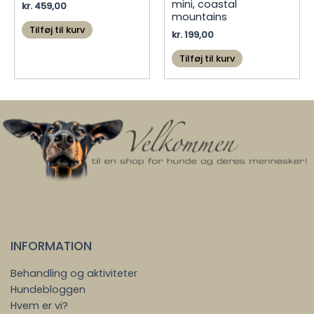
mini, coastal
kr.
459,00
mountains
Tilføj til kurv
kr.
199,00
Tilføj til kurv
INFORMATION
Behandling og aktiviteter
Hundebloggen
Hvem er vi?