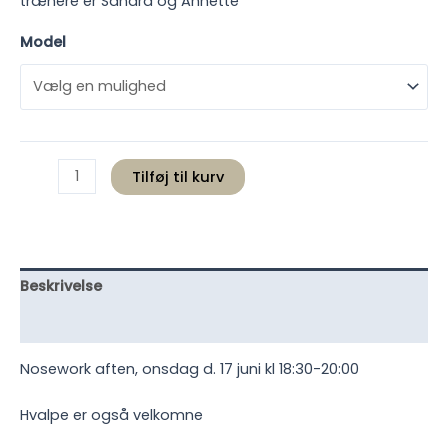
trænere er Sandra og Annette
Model
Nosework
Tilføj til kurv
aften,
onsdag
d.
17
juni
Beskrivelse
kl
Yderligere information
18:30
antal
Nosework aften, onsdag d. 17 juni kl 18:30-20:00
Hvalpe er også velkomne