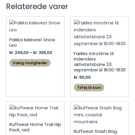
Relaterede varer
Paikka kølevest Snow
Leo
Prisinterval:
kr.
249,00
–
kr.
325,00
Fælles introtime til
kr. 249,00
indendørs
Dette
til
Vælg muligheder
aktivitetsbane 23.
vare
kr. 325,00
september kl 18:00-1830
har
kr.
50,00
flere
Tilføj til kurv
varianter.
Mulighederne
kan
vælges
på
varesiden
Ruffwear Home Trail Hip
Pack, rød
Ruffwear Stash Bag