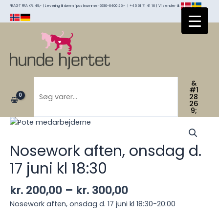
Gå
FRAGT FRA KR. 49,- | Levering til døren i postnummer 6310-6400 25,- | +45 61 71 41 16 | Vi sender til:
til
indholdet
Søg
&
#1
28
26
9;
Nosework aften, onsdag d.
17 juni kl 18:30
Prisinterval:
kr.
200,00
–
kr.
300,00
kr. 200,00
Nosework aften, onsdag d. 17 juni kl 18:30-20:00
til