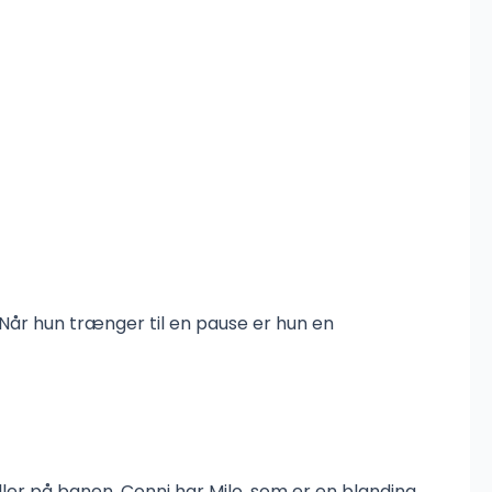
 Når hun trænger til en pause er hun en
ller på banen. Conni har Milo, som er en blanding