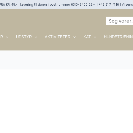
RA KR. 49,- | Levering til døren i postnummer 6310-6400 25,- | +45 61 71 41 16 | Vi sende
Søg
ØR
UDSTYR
AKTIVITETER
KAT
HUNDETRÆNIN