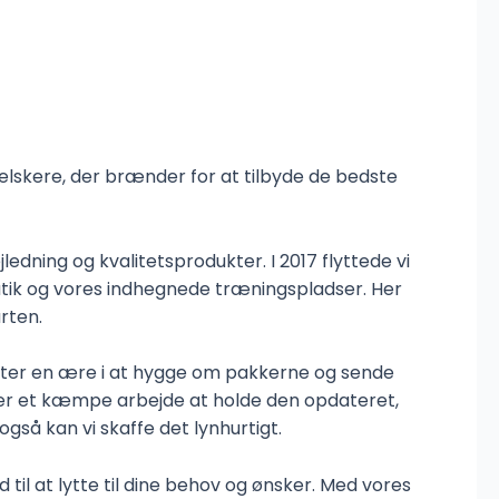
reelskere, der brænder for at tilbyde de bedste
edning og kvalitetsprodukter. I 2017 flyttede vi
utik og vores indhegnede træningspladser. Her
rten.
sætter en ære i at hygge om pakkerne og sende
t er et kæmpe arbejde at holde den opdateret,
 også kan vi skaffe det lynhurtigt.
d til at lytte til dine behov og ønsker. Med vores