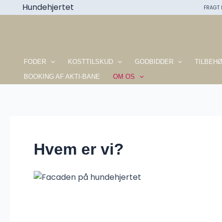
Gå
Hundehjertet
FRAGT F
til
indholdet
FODER
KOSTTILSKUD
GODBIDDER
TILBEH
BOOKING AF AKTI-BANE
OM OS
Hvem er vi?
Om Hundehjertet