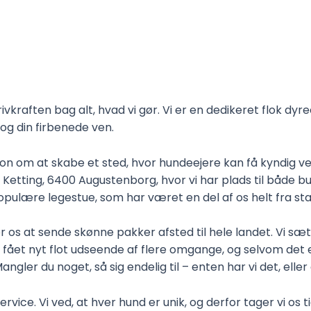
vkraften bag alt, hvad vi gør. Vi er en dedikeret flok dy
 og din firbenede ven.
n om at skabe et sted, hvor hundeejere kan få kyndig vejl
Ketting, 6400 Augustenborg, hvor vi har plads til både b
pulære legestue, som har været en del af os helt fra sta
or os at sende skønne pakker afsted til hele landet. Vi 
r fået nyt flot udseende af flere omgange, og selvom de
angler du noget, så sig endelig til – enten har vi det, eller
ice. Vi ved, at hver hund er unik, og derfor tager vi os ti