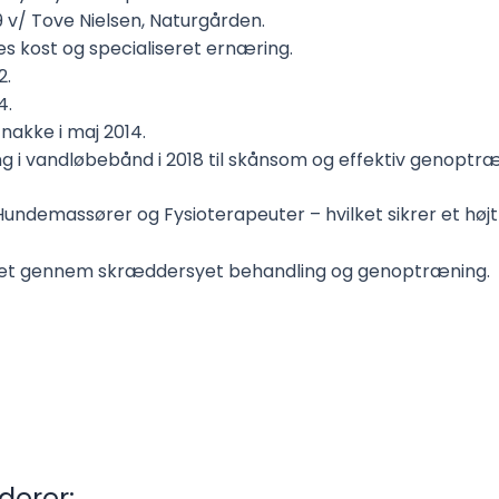
9 v/ Tove Nielsen, Naturgården.
es kost og specialiseret ernæring.
2.
4.
nakke i maj 2014.
ing i vandløbebånd i 2018 til skånsom og effektiv genoptræ
demassører og Fysioterapeuter – hvilket sikrer et højt f
alitet gennem skræddersyet behandling og genoptræning.
derer: