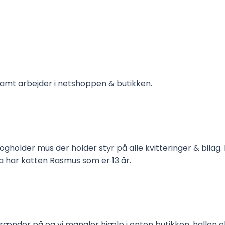
samt arbejder i netshoppen & butikken.
ogholder mus der holder styr på alle kvitteringer & bilag.
 har katten Rasmus som er 13 år.
brænder på og vi mangler hjælp i enten butikken, hallen e