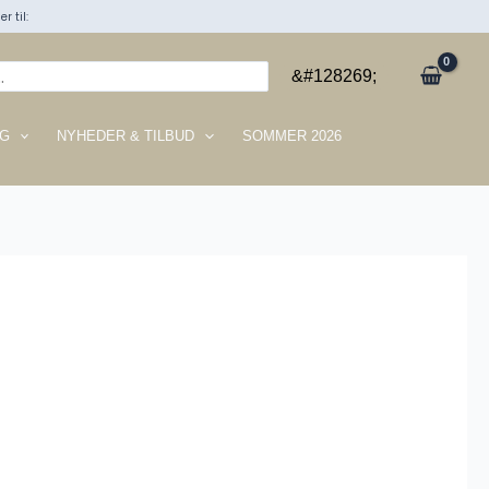
r til:
&#128269;
G
NYHEDER & TILBUD
SOMMER 2026