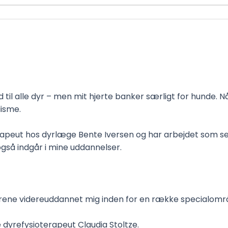
 til alle dyr – men mit hjerte banker særligt for hunde. N
isme.
eut hos dyrlæge Bente Iversen og har arbejdet som selv
så indgår i mine uddannelser.
rene videreuddannet mig inden for en række specialomr
e dyrefysioterapeut Claudia Stoltze.