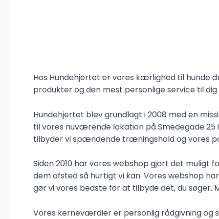
Hos Hundehjertet er vores kærlighed til hunde dri
produkter og den mest personlige service til dig
Hundehjertet blev grundlagt i 2008 med en missio
til vores nuværende lokation på Smedegade 25 i 
tilbyder vi spændende træningshold og vores po
Siden 2010 har vores webshop gjort det muligt f
dem afsted så hurtigt vi kan. Vores webshop ha
gør vi vores bedste for at tilbyde det, du søger. M
Vores kerneværdier er personlig rådgivning og serv