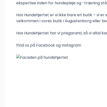
ekspertise inden for hundepleje og -træning står v
Hos Hundehjertet er vi ikke bare en butik – vi er 
velkommen i vores butik i Augustenborg eller b
Hos Hundehjertet har vi prisgaranti, så vi altid 
Find os på
Facebook
og
Instagram
Mød teamet bag Hund