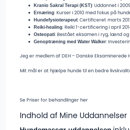
: Uddannet i 200
Kranio Sakral Terapi (KST)
: Kurser i 2010 med fokus på hund
Ernæring
: Certificeret marts 201
Hundefysioterapeut
: Reiki 1-certificering i april 201
Reiki-healing
: Bestået eksamen i ryg, lænd og 
Osteopati
: Invester
Genoptræning med Water Walker
Jeg er medlem af DEH – Danske Eksaminerede Hun
Mit mål er at hjælpe hunde til en bedre livskv
Se
Priser
for behandlinger her
Indhold af Mine Uddannelser
inklu
Hundemassør-uddannelsen