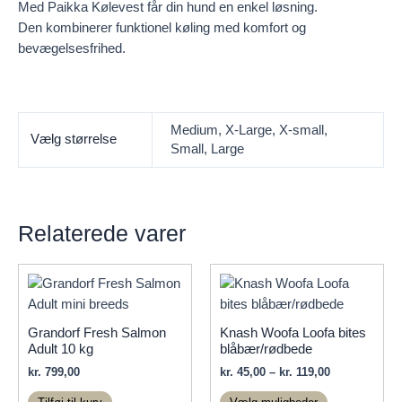
Med Paikka Kølevest får din hund en enkel løsning.
Den kombinerer funktionel køling med komfort og
bevægelsesfrihed.
Medium, X-Large, X-small,
Vælg størrelse
Small, Large
Relaterede varer
Grandorf Fresh Salmon
Knash Woofa Loofa bites
Adult 10 kg
blåbær/rødbede
Prisinterval:
kr.
799,00
kr.
45,00
–
kr.
119,00
kr. 45,00
Dette
til