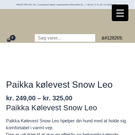
Gå
FRAGT FRA KR. 49,- | Levering til døren i postnummer 6310-6400 25,- | +45 61 71 41 16 | Vi sender til:
til
indholdet
Søg
&#128269;
Paikka kølevest Snow Leo
Prisinterval:
kr.
249,00
–
kr.
325,00
kr. 249,00
Paikka Kølevest Snow Leo
til
kr. 325,00
Paikka Kølevest Snow Leo hjælper din hund med at holde sig
komfortabel i varmt vejr.
Den er udviklet til at give en effektiv og behagelig kølende