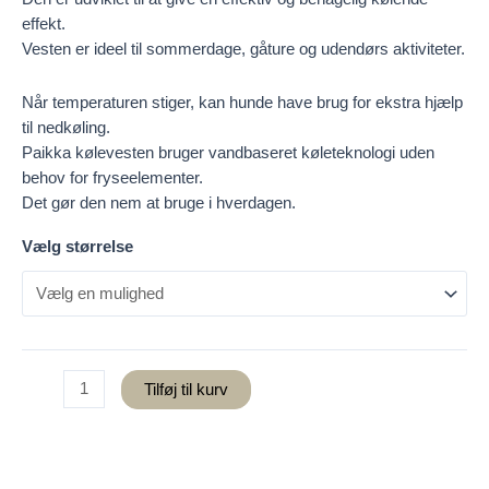
effekt.
Vesten er ideel til sommerdage, gåture og udendørs aktiviteter.
Når temperaturen stiger, kan hunde have brug for ekstra hjælp
til nedkøling.
Paikka kølevesten bruger vandbaseret køleteknologi uden
behov for fryseelementer.
Det gør den nem at bruge i hverdagen.
Vælg størrelse
Paikka
Tilføj til kurv
kølevest
Snow
Leo
antal