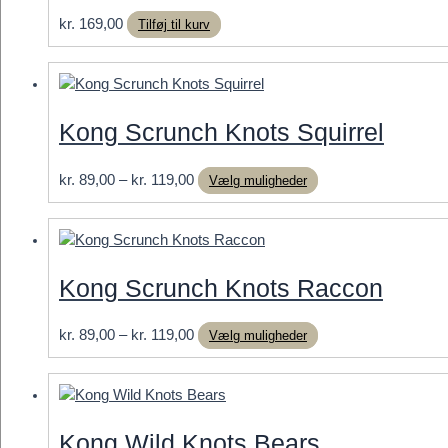
kr.
169,00
Tilføj til kurv
Kong Scrunch Knots Squirrel
Prisinterval:
Dette
kr.
89,00
–
kr.
119,00
Vælg muligheder
kr. 89,00
vare
til
har
kr. 119,00
flere
varianter.
Kong Scrunch Knots Raccon
Mulighederne
kan
Prisinterval:
Dette
kr.
89,00
–
kr.
119,00
Vælg muligheder
vælges
kr. 89,00
vare
på
til
har
varesiden
kr. 119,00
flere
varianter.
Kong Wild Knots Bears