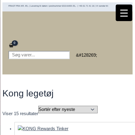
Gå
FRAGT FRA KR. 49,- | Levering til døren i postnummer 6310-6400 25,- | +45 61 71 41 16 | Vi sender til:
til
indholdet
Søg
&#128269;
Kong legetøj
Sorteret
Viser 15 resultater
efter
seneste