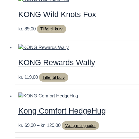
kr. 119,00
flere
varianter.
KONG Wild Knots Fox
Mulighederne
kan
kr.
89,00
Tilføj til kurv
vælges
på
varesiden
KONG Rewards Wally
kr.
119,00
Tilføj til kurv
Kong Comfort HedgeHug
Prisinterval:
Dette
kr.
69,00
–
kr.
129,00
Vælg muligheder
kr. 69,00
vare