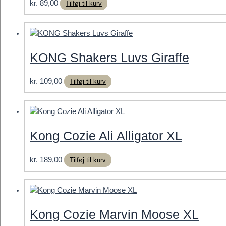
kr.
89,00
Tilføj til kurv
vælges
på
varesiden
KONG Shakers Luvs Giraffe
kr.
109,00
Tilføj til kurv
Kong Cozie Ali Alligator XL
kr.
189,00
Tilføj til kurv
Kong Cozie Marvin Moose XL