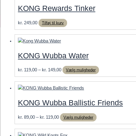
KONG Rewards Tinker
kr.
249,00
Tilføj til kurv
KONG Wubba Water
Prisinterval:
Dette
kr.
119,00
–
kr.
149,00
Vælg muligheder
kr. 119,00
vare
til
har
kr. 149,00
flere
varianter.
KONG Wubba Ballistic Friends
Mulighederne
kan
Prisinterval:
Dette
kr.
89,00
–
kr.
119,00
Vælg muligheder
vælges
kr. 89,00
vare
på
til
har
varesiden