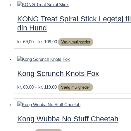
til
har
kr. 129,00
flere
varianter.
KONG Treat Spiral Stick Legetøj til
Mulighederne
din Hund
kan
vælges
på
Prisinterval:
Dette
kr.
69,00
–
kr.
109,00
Vælg muligheder
varesiden
kr. 69,00
vare
til
har
kr. 109,00
flere
varianter.
Kong Scrunch Knots Fox
Mulighederne
kan
Prisinterval:
Dette
kr.
89,00
–
kr.
119,00
Vælg muligheder
vælges
kr. 89,00
vare
på
til
har
varesiden
kr. 119,00
flere
varianter.
Kong Wubba No Stuff Cheetah
Mulighederne
kan