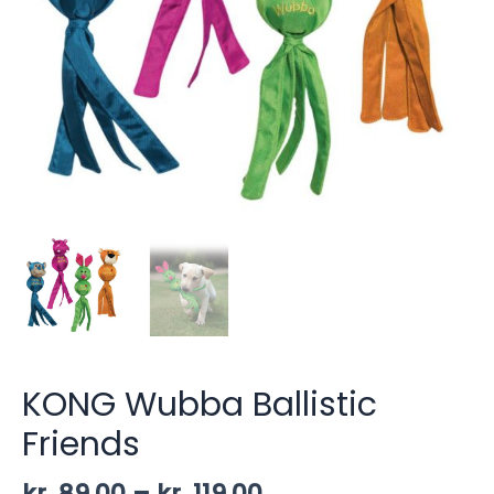
KONG Wubba Ballistic
Friends
Prisinterval:
kr.
89,00
–
kr.
119,00