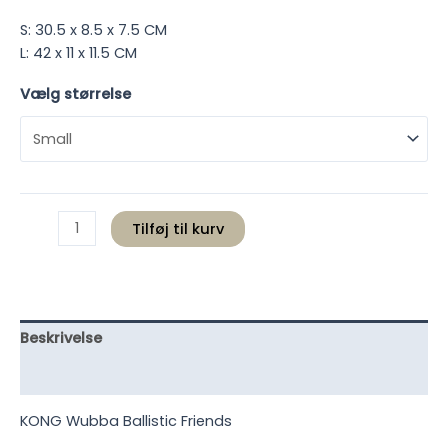
S: 30.5 x 8.5 x 7.5 CM
L: 42 x 11 x 11.5 CM
Vælg størrelse
KONG
Tilføj til kurv
Wubba
Ballistic
Friends
antal
Beskrivelse
Yderligere information
KONG Wubba Ballistic Friends