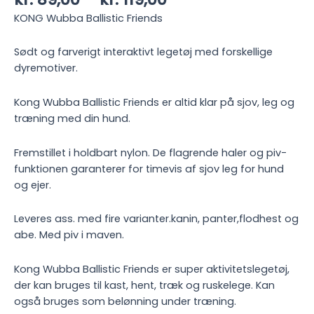
kr. 89,00
KONG Wubba Ballistic Friends
til
kr. 119,00
Sødt og farverigt interaktivt legetøj med forskellige
dyremotiver.
Kong Wubba Ballistic Friends er altid klar på sjov, leg og
træning med din hund.
Fremstillet i holdbart nylon. De flagrende haler og piv-
funktionen garanterer for timevis af sjov leg for hund
og ejer.
Leveres ass. med fire varianter.kanin, panter,flodhest og
abe. Med piv i maven.
Kong Wubba Ballistic Friends er super aktivitetslegetøj,
der kan bruges til kast, hent, træk og ruskelege. Kan
også bruges som belønning under træning.