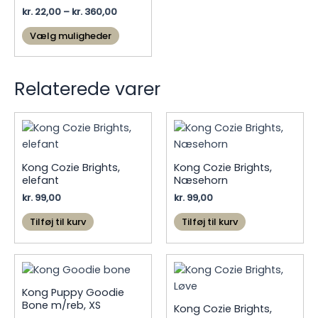
Prisinterval:
kr.
22,00
–
kr.
360,00
kr. 22,00
Dette
til
Vælg muligheder
vare
kr. 360,00
har
flere
Relaterede varer
varianter.
Mulighederne
kan
vælges
på
Kong Cozie Brights,
Kong Cozie Brights,
varesiden
elefant
Næsehorn
kr.
99,00
kr.
99,00
Tilføj til kurv
Tilføj til kurv
Kong Puppy Goodie
Bone m/reb, XS
Kong Cozie Brights,