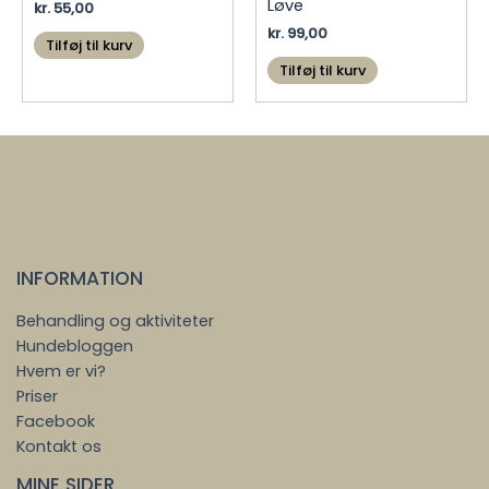
Løve
kr.
55,00
kr.
99,00
Tilføj til kurv
Tilføj til kurv
INFORMATION
Behandling og aktiviteter
Hundebloggen
Hvem er vi?
Priser
Facebook
Kontakt os
MINE SIDER