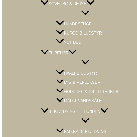
SOVE, BO & REJSE
Menu
Toggle
HUNDESENGE
KURGO BILUDSTYR
VET BED
TILBEHØR
Menu
Toggle
HVALPE UDSTYR
LYS & REFLEKSER
GODBIDS- & BÆLTETASKER
MAD & VANDSKÅLE
BEKLÆDNING TIL HUNDEN
Menu
Toggle
PAIKKA BEKLÆDNING