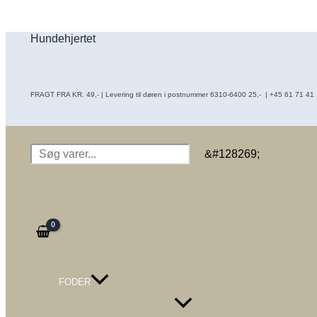
Gå
til
Hundehjertet
indholdet
FRAGT FRA KR. 49,- | Levering til døren i postnummer 6310-6400 25,- | +45 61 71 41 16
Søg
&#128269;
FODER
Menu
Toggle