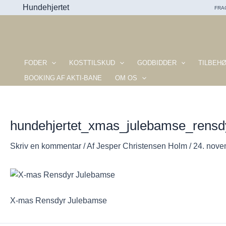
Gå
Hundehjertet
FRAG
til
indholdet
FODER
KOSTTILSKUD
GODBIDDER
TILBEH
BOOKING AF AKTI-BANE
OM OS
hundehjertet_xmas_julebamse_rensdy
Skriv en kommentar
/ Af
Jesper Christensen Holm
/
24. nove
X-mas Rensdyr Julebamse