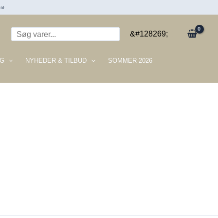
il:
Søg
&#128269;
G
NYHEDER & TILBUD
SOMMER 2026