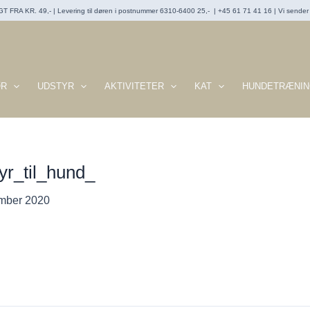
T FRA KR. 49,- | Levering til døren i postnummer 6310-6400 25,- | +45 61 71 41 16 | Vi sender t
ØR
UDSTYR
AKTIVITETER
KAT
HUNDETRÆNIN
r_til_hund_
mber 2020