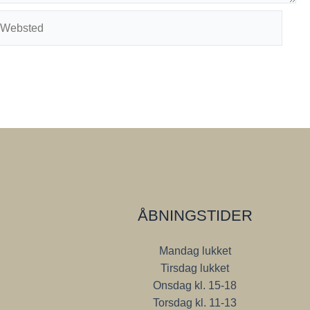
ebsted
ÅBNINGSTIDER
Mandag lukket
Tirsdag lukket
Onsdag kl. 15-18
Torsdag kl. 11-13