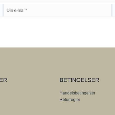
Din
W
e-
mail*
DER
BETINGELSER
Handelsbetingelser
Returregler