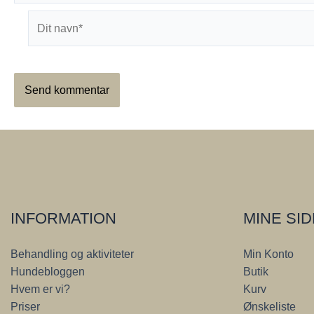
Dit
navn*
INFORMATION
MINE SI
Behandling og aktiviteter
Min Konto
Hundebloggen
Butik
Hvem er vi?
Kurv
Priser
Ønskeliste