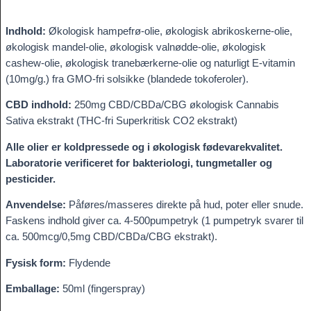
Indhold:
Økologisk hampefrø-olie, økologisk abrikoskerne-olie,
økologisk mandel-olie, økologisk valnødde-olie, økologisk
cashew-olie, økologisk tranebærkerne-olie og naturligt E-vitamin
(10mg/g.) fra GMO-fri solsikke (blandede tokoferoler).
CBD indhold:
250mg CBD/CBDa/CBG økologisk Cannabis
Sativa ekstrakt (THC-fri Superkritisk CO2 ekstrakt)
Alle olier er koldpressede og i økologisk fødevarekvalitet.
Laboratorie verificeret for bakteriologi, tungmetaller og
pesticider.
Anvendelse:
Påføres/masseres direkte på hud, poter eller snude.
Faskens indhold giver ca. 4-500pumpetryk (1 pumpetryk svarer til
ca. 500mcg/0,5mg CBD/CBDa/CBG ekstrakt).
Fysisk form:
Flydende
Emballage:
50ml (fingerspray)