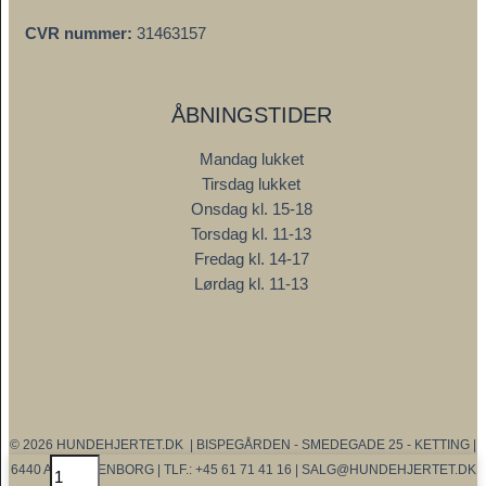
CVR nummer:
31463157
ÅBNINGSTIDER
Mandag lukket
Tirsdag lukket
Onsdag kl. 15-18
Torsdag kl. 11-13
Fredag kl. 14-17
Lørdag kl. 11-13
© 2026 HUNDEHJERTET.DK | BISPEGÅRDEN - SMEDEGADE 25 - KETTING |
Vitapetz
6440 AUGUSTENBORG | TLF.: +45 61 71 41 16 | SALG@HUNDEHJERTET.DK