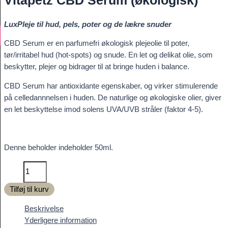
LuxPleje til hud, pels, poter og de lækre snuder
CBD Serum er en parfumefri økologisk plejeolie til poter,
tør/irritabel hud (hot-spots) og snude. En let og delikat olie, som
beskytter, plejer og bidrager til at bringe huden i balance.
CBD Serum har antioxidante egenskaber, og virker stimulerende
på celledannnelsen i huden. De naturlige og økologiske olier, giver
en let beskyttelse imod solens UVA/UVB stråler (faktor 4-5).
Denne beholder indeholder 50ml.
Vitapetz
CBD
Tilføj til kurv
Serum
(økologisk)
Beskrivelse
antal
Yderligere information