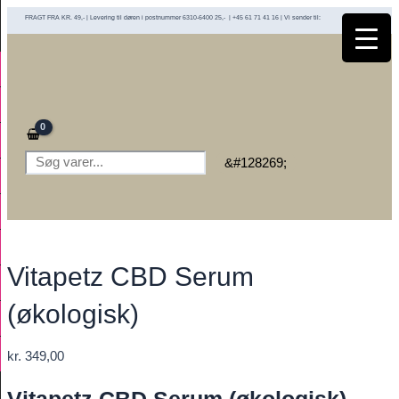
Gå
FRAGT FRA KR. 49,- | Levering til døren i postnummer 6310-6400 25,- | +45 61 71 41 16 | Vi sender til:
til
indholdet
Søg
&#128269;
Vitapetz CBD Serum
(økologisk)
kr.
349,00
Vitapetz CBD Serum (økologisk)