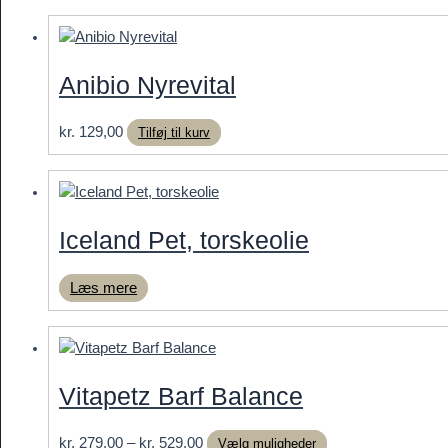
til
har
kr. 879,00
flere
varianter.
Anibio Nyrevital
Mulighederne
kan
kr.
129,00
Tilføj til kurv
vælges
på
varesiden
Iceland Pet, torskeolie
Læs mere
Vitapetz Barf Balance
Prisinterval:
Dette
kr.
279,00
–
kr.
529,00
Vælg muligheder