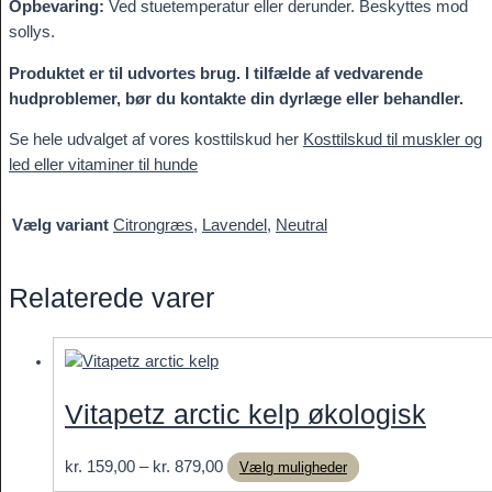
Opbevaring:
Ved stuetemperatur eller derunder. Beskyttes mod
sollys.
Produktet er til udvortes brug. I tilfælde af vedvarende
hudproblemer, bør du kontakte din dyrlæge eller behandler.
Se hele udvalget af vores kosttilskud her
Kosttilskud til muskler og
led eller vitaminer til hunde
Vælg variant
Citrongræs
,
Lavendel
,
Neutral
Relaterede varer
Vitapetz arctic kelp økologisk
Prisinterval:
Dette
kr.
159,00
–
kr.
879,00
Vælg muligheder
kr. 159,00
vare