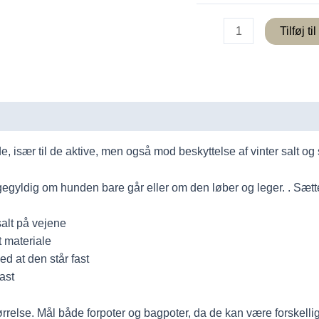
Ruffwear
Tilføj ti
Grip
Trex
hundesko
antal
 især til de aktive, men også mod beskyttelse af vinter salt og 
yldig om hunden bare går eller om den løber og leger. . Sættet 
alt på vejene
 materiale
ed at den står fast
ast
ørrelse. Mål både forpoter og bagpoter, da de kan være forskellig