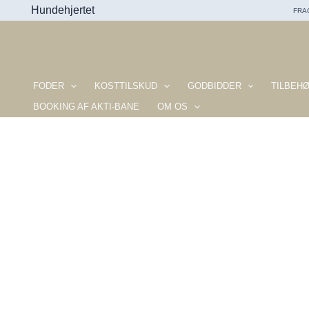
Gå
Hundehjertet
FRAG
til
indholdet
FODER
KOSTTILSKUD
GODBIDDER
TILBEH
BOOKING AF AKTI-BANE
OM OS