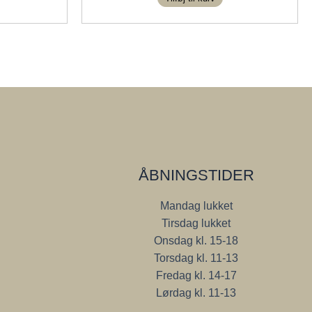
kr. 85,00
ÅBNINGSTIDER
Mandag lukket
Tirsdag lukket
Onsdag kl. 15-18
Torsdag kl. 11-13
Fredag kl. 14-17
Lørdag kl. 11-13