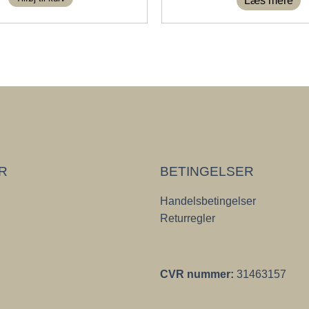
Læs mere
ER
BETINGELSER
Handelsbetingelser
Returregler
CVR nummer:
31463157