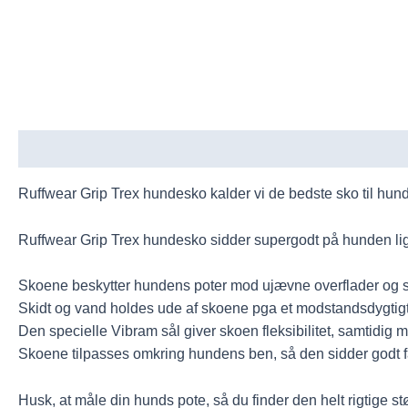
Beskrivelse
Yderligere information
Ruffwear Grip Trex hundesko kalder vi de bedste sko til hunde,
Ruffwear Grip Trex hundesko sidder supergodt på hunden ligeg
Skoene beskytter hundens poter mod ujævne overflader og s
Skidt og vand holdes ude af skoene pga et modstandsdygtigt
Den specielle Vibram sål giver skoen fleksibilitet, samtidig m
Skoene tilpasses omkring hundens ben, så den sidder godt f
Husk, at måle din hunds pote, så du finder den helt rigtige st