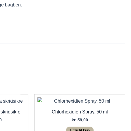
gge bagben.
skridsikre
Chlorhexidien Spray, 50 ml
Prisinterval:
0
kr.
59,00
kr. 75,00
til
Tilføj til kurv