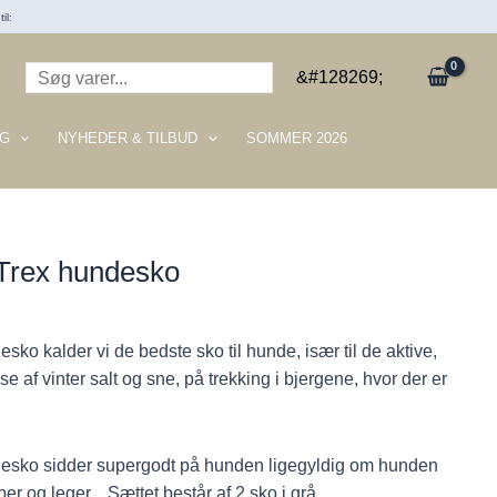
il:
Søg
&#128269;
G
NYHEDER & TILBUD
SOMMER 2026
 Trex hundesko
sko kalder vi de bedste sko til hunde, især til de aktive,
 af vinter salt og sne, på trekking i bjergene, hvor der er
desko sidder supergodt på hunden ligegyldig om hunden
er og leger. . Sættet består af 2 sko i grå.