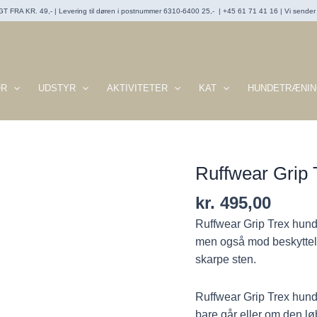
T FRA KR. 49,- | Levering til døren i postnummer 6310-6400 25,- | +45 61 71 41 16 | Vi sender t
ØR
UDSTYR
AKTIVITETER
KAT
HUNDETRÆNIN
Ruffwear Grip
kr.
495,00
Ruffwear Grip Trex hunde
men også mod beskyttelse
skarpe sten.
Ruffwear Grip Trex hun
bare går eller om den løb