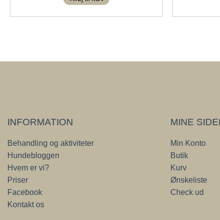
INFORMATION
MINE SID
Behandling og aktiviteter
Min Konto
Hundebloggen
Butik
Hvem er vi?
Kurv
Priser
Ønskeliste
Facebook
Check ud
Kontakt os