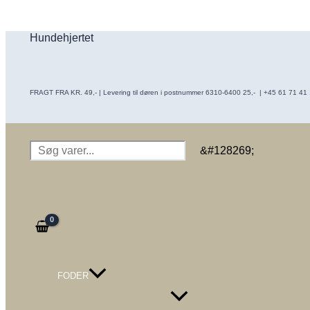
Gå
til
Hundehjertet
indholdet
FRAGT FRA KR. 49,- | Levering til døren i postnummer 6310-6400 25,- | +45 61 71 41 16
Søg
&#128269;
FODER
Menu
Toggle