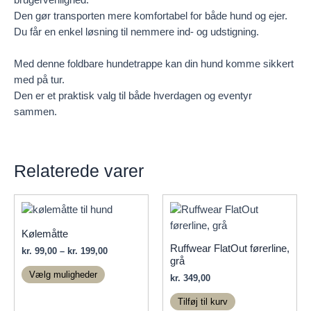
Den gør transporten mere komfortabel for både hund og ejer.
Du får en enkel løsning til nemmere ind- og udstigning.
Med denne foldbare hundetrappe kan din hund komme sikkert
med på tur.
Den er et praktisk valg til både hverdagen og eventyr
sammen.
Relaterede varer
Kølemåtte
Ruffwear FlatOut førerline,
Prisinterval:
kr.
99,00
–
kr.
199,00
grå
kr. 99,00
Dette
til
Vælg muligheder
kr.
349,00
vare
kr. 199,00
har
Tilføj til kurv