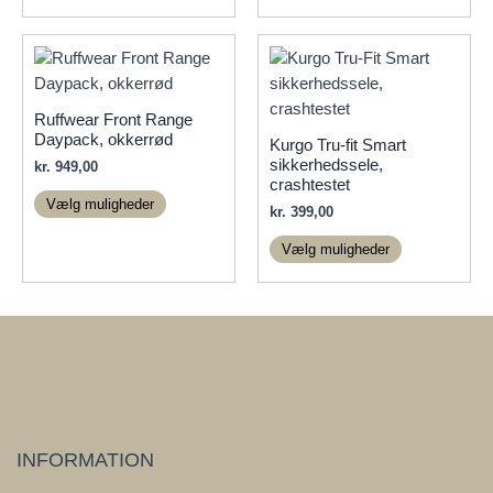
flere
varianter.
Mulighederne
kan
vælges
Ruffwear Front Range
på
Daypack, okkerrød
Kurgo Tru-fit Smart
varesiden
sikkerhedssele,
kr.
949,00
crashtestet
Dette
Vælg muligheder
kr.
399,00
vare
Dette
har
Vælg muligheder
vare
flere
har
varianter.
flere
Mulighederne
varianter.
kan
Mulighedern
vælges
kan
på
vælges
varesiden
på
INFORMATION
varesiden