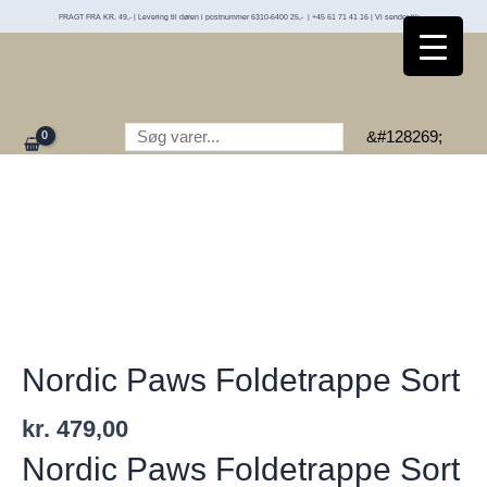
Foldetrappe
Gå
FRAGT FRA KR. 49,- | Levering til døren i postnummer 6310-6400 25,- | +45 61 71 41 16 | Vi sender til:
Sort
til
antal
indholdet
Søg
&#128269;
Nordic Paws Foldetrappe Sort
kr.
479,00
Nordic Paws Foldetrappe Sort