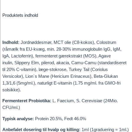
Produktets indhold
Indhold:
Jordnøddesmør, MCT olie (C8-kokos), Colostrum
(råmælk fra EU-kvæg, min. 28-30% immunoglobulin IgG, IgM,
IgA, Lactoferrin), fermenteret gærekstrakt (MOS), Agave
inulin, Slippery Elm, pilerod, akacia, Camu-Camu (standardiseret
til 20% C-vitamin), læge-stokrose, Turkey Tail (Coriolus
Versicolor), Lion´s Mane (Hericium Erinaceus), Beta-Glukan
1,3/1,6 (5mg/ml.), naturligt E-vitamin (1.75 mg/ml. fra GMO-fri
solsikke).
Fermenteret Probiotika:
L. Faecium, S. Cerevisiae (24Mio.
CFU/ml.)
Typisk analyse:
Protein 20.5%, Fedt 46.0%
Anbefalet dosering til hvalp og killing:
1ml (1graduering = 1ml.)