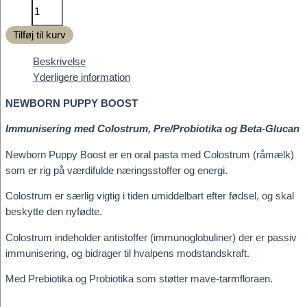
Vitapetz
NEWBORN
Tilføj til kurv
PUPPY
BOOST
Beskrivelse
antal
Yderligere information
NEWBORN PUPPY BOOST
Immunisering med Colostrum, Pre/Probiotika og Beta-Glucan
Newborn Puppy Boost er en oral pasta med Colostrum (råmælk)
som er rig på værdifulde næringsstoffer og energi.
Colostrum er særlig vigtig i tiden umiddelbart efter fødsel, og skal
beskytte den nyfødte.
Colostrum indeholder antistoffer (immunoglobuliner) der er passiv
immunisering, og bidrager til hvalpens modstandskraft.
Med Prebiotika og Probiotika som støtter mave-tarmfloraen.