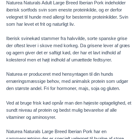
Naturea Naturals Adult Large Breed Iberian Pork indeholder
iberisk sortfods svin som eneste proteinkilde, og er derfor
velegnet til hunde med allergi for bestemte proteinkilder. Svin
som har levet et frit og naturligt liv.
Iberisk svinekød stammer fra halvvilde, sorte spanske grise
der oftest lever i skove med korkeg. Da grisene lever af græs
og agern giver det er saftigt kød, der har et lavt indhold af
kolesterol men et højt indhold af umættede fedtsyrer.
Naturea er produceret med hensyntagen til din hunds
ernæringsmæssige behov, med animalsk protein som udgør
den største andel. Fri for hormoner, majs, soja og gluten.
Ved at bruge frisk kød opnår man den højeste optagelighed, et
sundt niveau af protein og bedst mulig bevarelse af alle
vitaminer og aminosyrer.
Naturea Naturals Large Breed Iberian Pork har en
sammensætning der er specielt velegnet til hvalpe af store