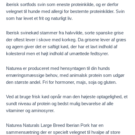
iberisk sortfods svin som eneste proteinkilde, og er derfor
velegnet til hunde med allergi for bestemte proteinkilder. Svin
som har levet et frit og naturligt liv.
Iberisk svinekød stammer fra halvvilde, sorte spanske grise
der oftest lever i skove med korkeg. Da grisene lever af græs
og agern giver det er saftigt kød, der har et lavt indhold af
kolesterol men et højt indhold af umættede fedtsyrer.
Naturea er produceret med hensyntagen til din hunds
ernæringsmæssige behov, med animalsk protein som udgør
den største andel. Fri for hormoner, majs, soja og gluten.
Ved at bruge frisk kød opnår man den højeste optagelighed, et
sundt niveau af protein og bedst mulig bevarelse af alle
vitaminer og aminosyrer.
Naturea Naturals Large Breed Iberian Pork har en
sammensætning der er specielt velegnet til hvalpe af store