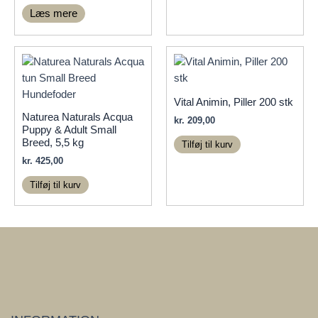
har
Læs mere
flere
varianter.
Mulighedern
kan
vælges
Vital Animin, Piller 200 stk
på
Naturea Naturals Acqua
kr.
209,00
varesiden
Puppy & Adult Small
Breed, 5,5 kg
Tilføj til kurv
kr.
425,00
Tilføj til kurv