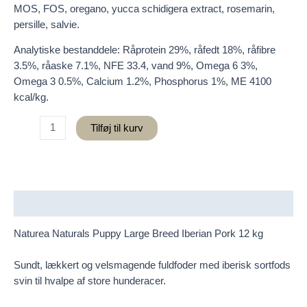
MOS, FOS, oregano, yucca schidigera extract, rosemarin,
persille, salvie.
Analytiske bestanddele: Råprotein 29%, råfedt 18%, råfibre
3.5%, råaske 7.1%, NFE 33.4, vand 9%, Omega 6 3%,
Omega 3 0.5%, Calcium 1.2%, Phosphorus 1%, ME 4100
kcal/kg.
Naturea
Tilføj til kurv
Naturals
Puppy
Large
Breed
Iberian
Beskrivelse
Pork
antal
Naturea Naturals Puppy Large Breed Iberian Pork 12 kg
Sundt, lækkert og velsmagende fuldfoder med iberisk sortfods
svin til hvalpe af store hunderacer.