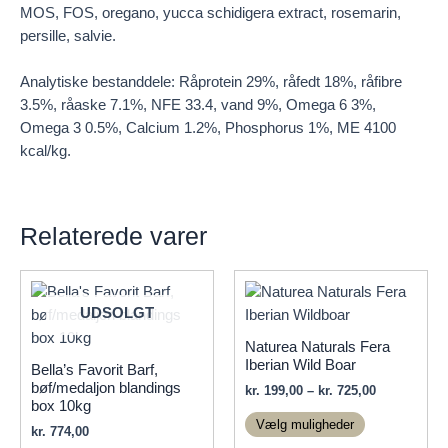
MOS, FOS, oregano, yucca schidigera extract, rosemarin,
persille, salvie.
Analytiske bestanddele: Råprotein 29%, råfedt 18%, råfibre
3.5%, råaske 7.1%, NFE 33.4, vand 9%, Omega 6 3%,
Omega 3 0.5%, Calcium 1.2%, Phosphorus 1%, ME 4100
kcal/kg.
Relaterede varer
UDSOLGT
Naturea Naturals Fera
Iberian Wild Boar
Bella’s Favorit Barf,
bøf/medaljon blandings
Prisinterval
kr.
199,00
–
kr.
725,00
box 10kg
kr. 199,00
Dette
til
Vælg muligheder
kr.
774,00
vare
kr. 725,00