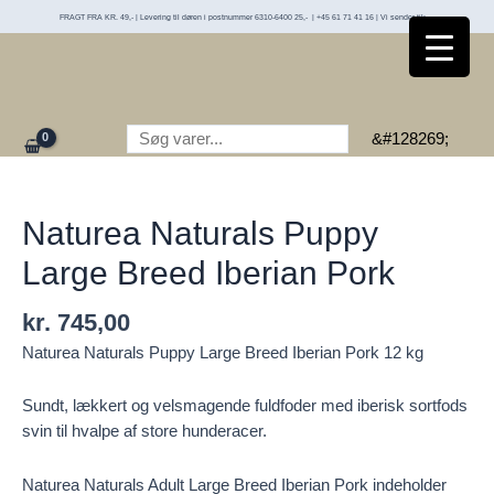
Puppy
Gå
FRAGT FRA KR. 49,- | Levering til døren i postnummer 6310-6400 25,- | +45 61 71 41 16 | Vi sender til:
Large
til
Breed
indholdet
Iberian
Pork
Søg
antal
&#128269;
Naturea Naturals Puppy
Large Breed Iberian Pork
kr.
745,00
Naturea Naturals Puppy Large Breed Iberian Pork 12 kg
Sundt, lækkert og velsmagende fuldfoder med iberisk sortfods
svin til hvalpe af store hunderacer.
Naturea Naturals Adult Large Breed Iberian Pork indeholder