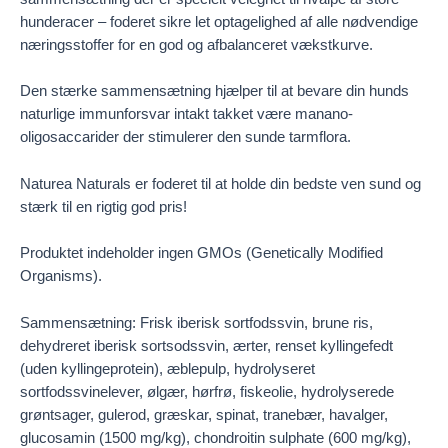
hunderacer – foderet sikre let optagelighed af alle nødvendige
næringsstoffer for en god og afbalanceret vækstkurve.
Den stærke sammensætning hjælper til at bevare din hunds
naturlige immunforsvar intakt takket være manano-
oligosaccarider der stimulerer den sunde tarmflora.
Naturea Naturals er foderet til at holde din bedste ven sund og
stærk til en rigtig god pris!
Produktet indeholder ingen GMOs (Genetically Modified
Organisms).
Sammensætning: Frisk iberisk sortfodssvin, brune ris,
dehydreret iberisk sortsodssvin, ærter, renset kyllingefedt
(uden kyllingeprotein), æblepulp, hydrolyseret
sortfodssvinelever, ølgær, hørfrø, fiskeolie, hydrolyserede
grøntsager, gulerod, græskar, spinat, tranebær, havalger,
glucosamin (1500 mg/kg), chondroitin sulphate (600 mg/kg),