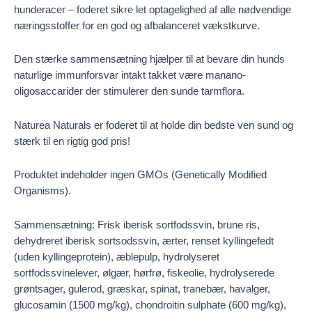
hunderacer – foderet sikre let optagelighed af alle nødvendige
næringsstoffer for en god og afbalanceret vækstkurve.
Den stærke sammensætning hjælper til at bevare din hunds
naturlige immunforsvar intakt takket være manano-
oligosaccarider der stimulerer den sunde tarmflora.
Naturea Naturals er foderet til at holde din bedste ven sund og
stærk til en rigtig god pris!
Produktet indeholder ingen GMOs (Genetically Modified
Organisms).
Sammensætning: Frisk iberisk sortfodssvin, brune ris,
dehydreret iberisk sortsodssvin, ærter, renset kyllingefedt
(uden kyllingeprotein), æblepulp, hydrolyseret
sortfodssvinelever, ølgær, hørfrø, fiskeolie, hydrolyserede
grøntsager, gulerod, græskar, spinat, tranebær, havalger,
glucosamin (1500 mg/kg), chondroitin sulphate (600 mg/kg),