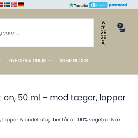
on,
50
ml
&
-
#1
28
mod
26
tæger,
9;
lopper
antal
NYHEDER & TILBUD
SOMMER 2026
t on, 50 ml – mod tæger, lopper
lopper & andet utøj, består af 100% vegetabilske