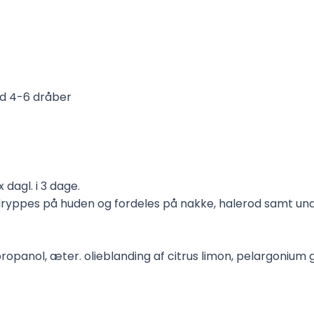
nd 4-6 dråber
dagl. i 3 dage.
 dryppes på huden og fordeles på nakke, halerod samt un
opanol, æter. olieblanding af citrus limon, pelargonium gr