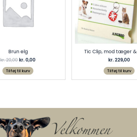
Brun elg
Tic Clip, mod tæger &
Den
Den
kr.
20,00
kr.
0,00
kr.
229,00
oprindelige
aktuelle
pris
pris
Tilføj til kurv
Tilføj til kurv
var:
er:
kr. 20,00.
kr. 0,00.