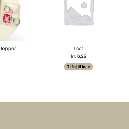
 lopper
Test
kr.
6,25
Tilføj til kurv