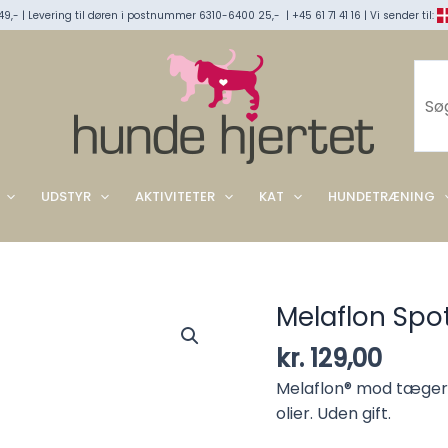
9,- | Levering til døren i postnummer 6310-6400 25,- | +45 61 71 41 16 | Vi sender til:
Søg
UDSTYR
AKTIVITETER
KAT
HUNDETRÆNING
Melaflon Spo
kr.
129,00
Melaflon® mod tæger, 
olier. Uden gift.