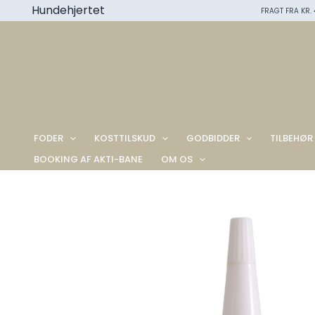
Gå
Hundehjertet
FRAGT FRA KR. 4
til
indholdet
FODER
KOSTTILSKUD
GODBIDDER
TILBEHØR
BOOKING AF AKTI-BANE
OM OS