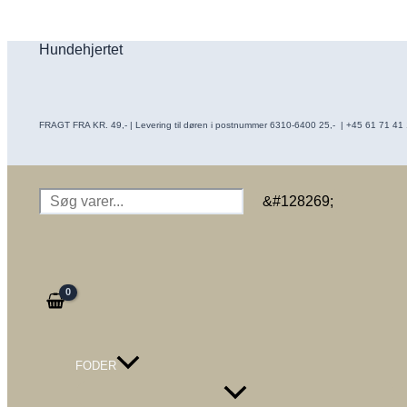
Gå
til
Hundehjertet
indholdet
FRAGT FRA KR. 49,- | Levering til døren i postnummer 6310-6400 25,- | +45 61 71 41 16
Søg
&#128269;
FODER
Menu
Toggle