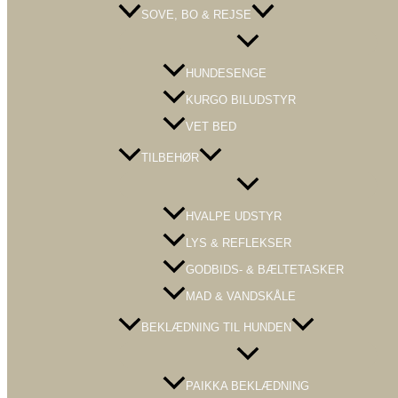
SOVE, BO & REJSE
Menu
Toggle
HUNDESENGE
KURGO BILUDSTYR
VET BED
TILBEHØR
Menu
Toggle
HVALPE UDSTYR
LYS & REFLEKSER
GODBIDS- & BÆLTETASKER
MAD & VANDSKÅLE
BEKLÆDNING TIL HUNDEN
Menu
Toggle
PAIKKA BEKLÆDNING