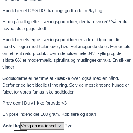
kr. 45,00
Hundehjertet DYGTIG, træningsgodbidder m/kylling
til
kr. 119,00
Er du på udkig efter træningsgodbidder, der bare virker? Så er du
havnet det rigtige sted!
Hundehjertets egne træningsgodbidder er lækre, bløde og din
hund vil logre med halen over, hvor velsmagende de er. Her er tale
om et rent naturprodukt, der indeholder hele 94% kylling og de
sidste 6% er modermælk, spirulina og muslingeekstrakt. En sikker
vinder!
Godbidderne er nemme at knække over, også med en hånd.
Derfor er de helt ideelle til træning. Selv de mest kræsne hunde er
faldet for vores fantastiske godbidder.
Prøv dem! Du vil ikke fortryde <3
En pose indeholder 100 gram. Køb flere og spar!
Antal kg
Ryd