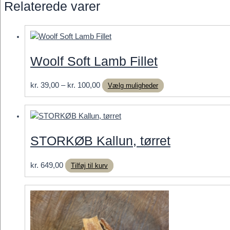
Relaterede varer
Woolf Soft Lamb Fillet
Prisinterval:
Dette
kr.
39,00
–
kr.
100,00
Vælg muligheder
kr. 39,00
vare
til
har
kr. 100,00
flere
varianter.
STORKØB Kallun, tørret
Mulighederne
kan
kr.
649,00
Tilføj til kurv
vælges
på
varesiden