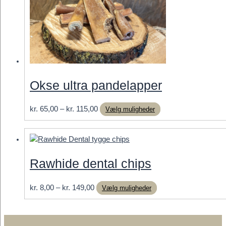
Okse ultra pandelapper
Prisinterval:
Dette
kr.
65,00
–
kr.
115,00
Vælg muligheder
kr. 65,00
vare
til
har
kr. 115,00
flere
varianter.
Rawhide dental chips
Mulighederne
kan
Prisinterval:
Dette
kr.
8,00
–
kr.
149,00
Vælg muligheder
vælges
kr. 8,00
vare
på
til
har
varesiden
kr. 149,00
flere