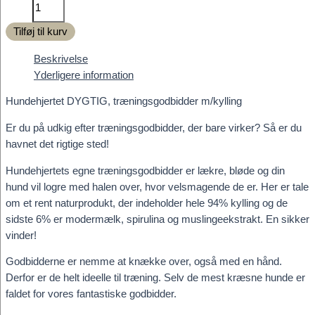
Hundehjertet
DYGTIG,
Tilføj til kurv
træningsgodbidder
m/kylling
Beskrivelse
antal
Yderligere information
Hundehjertet DYGTIG, træningsgodbidder m/kylling
Er du på udkig efter træningsgodbidder, der bare virker? Så er du
havnet det rigtige sted!
Hundehjertets egne træningsgodbidder er lækre, bløde og din
hund vil logre med halen over, hvor velsmagende de er. Her er tale
om et rent naturprodukt, der indeholder hele 94% kylling og de
sidste 6% er modermælk, spirulina og muslingeekstrakt. En sikker
vinder!
Godbidderne er nemme at knække over, også med en hånd.
Derfor er de helt ideelle til træning. Selv de mest kræsne hunde er
faldet for vores fantastiske godbidder.