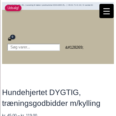
Gå
FRAGT FRA KR. 49,- | Levering til døren i postnummer 6310-6400 25,- | +45 61 71 41 16 | Vi sender til:
Udsalg!
til
indholdet
Søg
&#128269;
Hundehjertet DYGTIG,
træningsgodbidder m/kylling
Prisinterval:
kr.
45,00
–
kr.
119,00