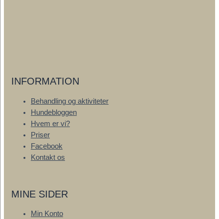
varianter.
Mulighederne
kan
vælges
på
varesiden
INFORMATION
Behandling og aktiviteter
Hundebloggen
Hvem er vi?
Priser
Facebook
Kontakt os
MINE SIDER
Min Konto