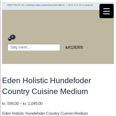
Gå
FRAGT FRA KR. 49,- | Levering til døren i postnummer 6310-6400 25,- | +45 61 71 41 16 | Vi sender til:
til
indholdet
Søg
&#128269;
Eden Holistic Hundefoder
Country Cuisine Medium
Prisinterval:
kr.
599,00
–
kr.
1.049,00
kr. 599,00
Eden Holistic Hundefoder Country Cuisine Medium
til