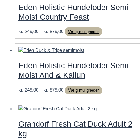
Eden Holistic Hundefoder Semi-
Moist Country Feast
Prisinterval:
Dette
kr.
249,00
–
kr.
879,00
Vælg muligheder
kr. 249,00
vare
til
har
kr. 879,00
flere
varianter.
Eden Holistic Hundefoder Semi-
Mulighederne
Moist And & Kallun
kan
vælges
på
Prisinterval:
Dette
kr.
249,00
–
kr.
879,00
Vælg muligheder
varesiden
kr. 249,00
vare
til
har
kr. 879,00
flere
varianter.
Grandorf Fresh Cat Duck Adult 2
Mulighederne
kg
kan
vælges