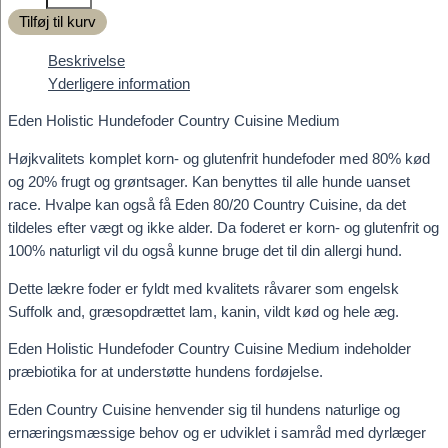
Holistic
Tilføj til kurv
Hundefoder
Country
Beskrivelse
Cuisine
Yderligere information
Medium
antal
Eden Holistic Hundefoder Country Cuisine Medium
Højkvalitets komplet korn- og glutenfrit hundefoder med 80% kød
og 20% frugt og grøntsager. Kan benyttes til alle hunde uanset
race. Hvalpe kan også få Eden 80/20 Country Cuisine, da det
tildeles efter vægt og ikke alder. Da foderet er korn- og glutenfrit og
100% naturligt vil du også kunne bruge det til din allergi hund.
Dette lækre foder er fyldt med kvalitets råvarer som engelsk
Suffolk and, græsopdrættet lam, kanin, vildt kød og hele æg.
Eden Holistic Hundefoder Country Cuisine Medium indeholder
præbiotika for at understøtte hundens fordøjelse.
Eden Country Cuisine henvender sig til hundens naturlige og
ernæringsmæssige behov og er udviklet i samråd med dyrlæger