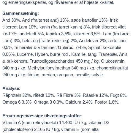
og ernæringseksperter, og råvarerne er af højeste kvalitet.
Sammensætning:
And 30%, And (fra tørret and) 13%, søde kartofler 13%, frisk
tilberedt Lam 10%, kanin (fra tørret kanin) 8%, frisk tilberedt vildt
kød 7%, andefedt 5%, tapioka 3,5%, kikærter 3,5%, Lam (fra tørret
Lam) 3%, hele æg (fra tørrede æg) 2%, Andelever 2%, ærte fiber
0,5%, mineraler & vitaminer, Gulerod, Æble, Spinat, kokosolie
0,06%, Lucerne, Hyben, burre rod , Kamille, tang, Tranebær, Anis
& bukkehorn, Fructooligosaccharides 450 mg / kg, Glukosamin
340 mg / kg, Methylsulfonylmethan 340 mg / kg, chondroitinsulfat
240 mg / kg, timian, merian, oregano, persille, salvie.
Analyse:
Råprotein 32%, råfedt 19%, Rå Fibre 3%, Råaske 12%, Fugt 8%,
Omega 6 3,3%, Omega 3 0,3%, Calcium 2,4%, Fosfor 1,6%.
Ernæringsmæssige tilsætningsstoffer:
Vitamin A (som retinylacetat) 14.400 IU / kg, vitamin D3
(cholecalciferol) 2.165 IU / kg, vitamin E (som alfa