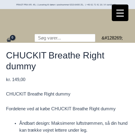
Gå
FRAGT FRA KR. 49,- | Levering til døren i postnummer 6310-6400 25,- | +45 61 71 41 16 | Vi sender til:
til
indholdet
Søg
&#128269;
CHUCKIT Breathe Right
dummy
kr.
149,00
CHUCKIT Breathe Right dummy
Fordelene ved at købe CHUCKIT Breathe Right dummy
Åndbart design: Maksimerer luftstrømmen, så din hund
kan trække vejret lettere under leg.