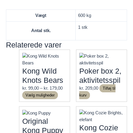
Vægt
600 kg
1 stk
Antal stk.
Relaterede varer
Kong Wild
Poker box 2,
Knots Bears
aktivitetsspil
Prisinterval:
kr.
99,00
–
kr.
179,00
kr.
209,00
Tilføj til
Dette
kr. 99,00
Vælg muligheder
kurv
vare
til
har
kr. 179,00
flere
Original
varianter.
Kong Cozie
Kong Puppy
Mulighederne