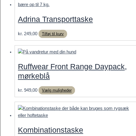
Adrina Transporttaske
kr.
249,00
Tilføj til kurv
Ruffwear Front Range Daypack,
mørkeblå
Dette
kr.
949,00
Vælg muligheder
vare
har
flere
varianter.
Mulighederne
Kombinationstaske
kan