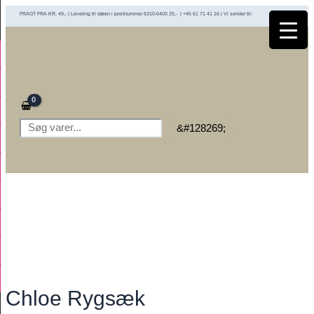
Gå
FRAGT FRA KR. 49,- | Levering til døren i postnummer 6310-6400 25,- | +45 61 71 41 16 | Vi sender til:
til
indholdet
Søg
&#128269;
Chloe Rygsæk