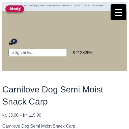
Gå
FRAGT FRA KR. 49,- | Levering til døren i postnummer 6310-6400 25,- | +45 61 71 41 16 | Vi sender til:
Udsalg!
Udsalg!
til
indholdet
Søg
&#128269;
Carnilove Dog Semi Moist
Snack Carp
Prisinterval:
kr.
33,00
–
kr.
119,00
kr. 33,00
Carnilove Dog Semi Moist Snack Carp
til