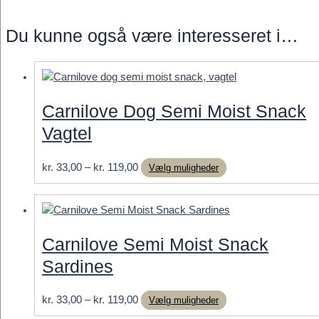
Du kunne også være interesseret i…
Carnilove Dog Semi Moist Snack
Vagtel
Prisinterval:
Dette
kr.
33,00
–
kr.
119,00
Vælg muligheder
kr. 33,00
vare
til
har
kr. 119,00
flere
varianter.
Carnilove Semi Moist Snack
Mulighederne
Sardines
kan
vælges
på
Prisinterval:
Dette
kr.
33,00
–
kr.
119,00
Vælg muligheder
varesiden
kr. 33,00
vare