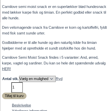
kr. 119,00
Carnilove semi moist snack er en superlækker blød hundesnack
med lækker karpe fisk og timian. En perfekt godbid eller snack til
alle hunde.
Den velsmagende snack fra Carnilove er korn og kartoffelfri, fyldt
med fisk samt sunde urter.
Godbidderne er til alle hunde og den naturlig kilde fra timian
hjælper med at opretholde et sundt stofskifte hos din hund.
Carnilove Semi Moist Snack findes i 5 varianter: And, ørred,
karpe, vagtel og sardiner. Du kan se hele det spændende udvalg
HER!
Antal stk.
Ryd
Carnilove
Dog
Tilføj til kurv
Semi
Moist
Beskrivelse
Snack