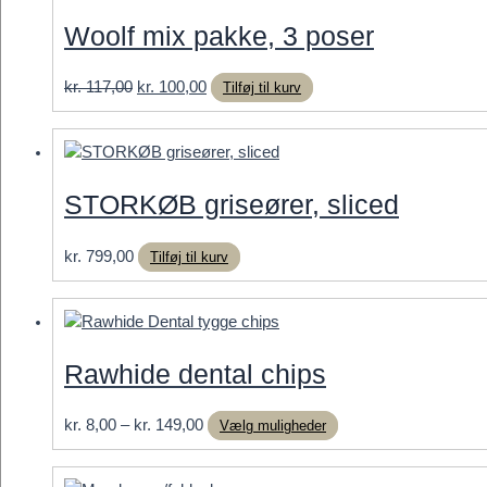
kan
Woolf mix pakke, 3 poser
vælges
på
varesiden
Den
Den
kr.
117,00
kr.
100,00
Tilføj til kurv
oprindelige
aktuelle
pris
pris
var:
er:
kr. 117,00.
kr. 100,00.
STORKØB griseører, sliced
kr.
799,00
Tilføj til kurv
Rawhide dental chips
Prisinterval:
Dette
kr.
8,00
–
kr.
149,00
Vælg muligheder
kr. 8,00
vare
til
har