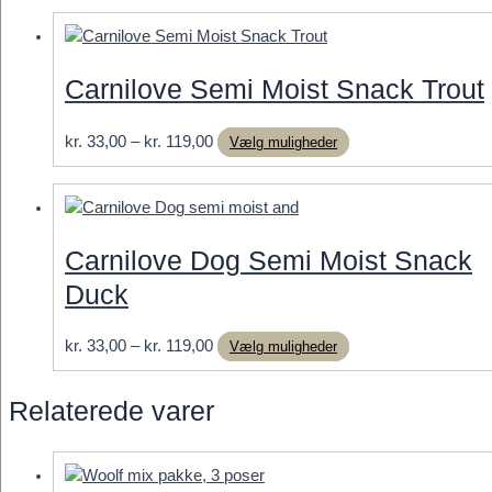
til
har
kr. 119,00
flere
varianter.
Carnilove Semi Moist Snack Trout
Mulighederne
kan
Prisinterval:
Dette
kr.
33,00
–
kr.
119,00
Vælg muligheder
vælges
kr. 33,00
vare
på
til
har
varesiden
kr. 119,00
flere
varianter.
Carnilove Dog Semi Moist Snack
Mulighederne
Duck
kan
vælges
på
Prisinterval:
Dette
kr.
33,00
–
kr.
119,00
Vælg muligheder
varesiden
kr. 33,00
vare
til
har
Relaterede varer
kr. 119,00
flere
varianter.
Mulighederne