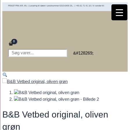
Gå
FRAGT FRA KR. 49,- | Levering til døren i postnummer 6310-6400 25,- | +45 61 71 41 16 | Vi sender til:
til
indholdet
Søg
&#128269;
B&B Vetbed original, oliven
grøn