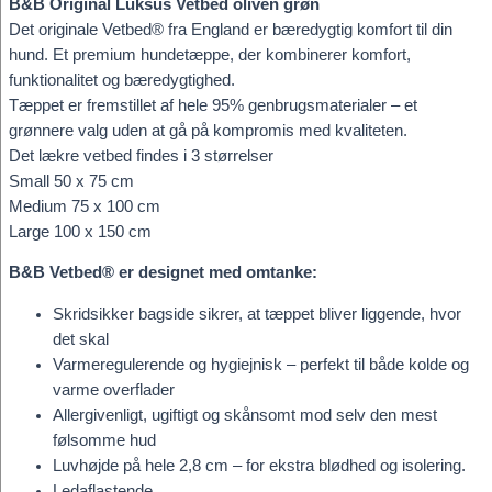
B&B Original Luksus Vetbed oliven grøn
Det originale Vetbed® fra England er bæredygtig komfort til din
hund. Et premium hundetæppe, der kombinerer komfort,
funktionalitet og bæredygtighed.
Tæppet er fremstillet af hele 95% genbrugsmaterialer – et
grønnere valg uden at gå på kompromis med kvaliteten.
Det lækre vetbed findes i 3 størrelser
Small 50 x 75 cm
Medium 75 x 100 cm
Large 100 x 150 cm
B&B Vetbed® er designet med omtanke:
Skridsikker bagside sikrer, at tæppet bliver liggende, hvor
det skal
Varmeregulerende og hygiejnisk – perfekt til både kolde og
varme overflader
Allergivenligt, ugiftigt og skånsomt mod selv den mest
følsomme hud
Luvhøjde på hele 2,8 cm – for ekstra blødhed og isolering.
Ledaflastende.