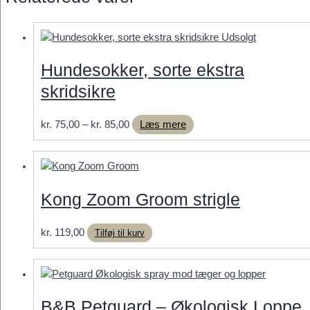
Udsolgt
Hundesokker, sorte ekstra
skridsikre
Prisinterval:
kr.
75,00
–
kr.
85,00
Læs mere
kr. 75,00
til
kr. 85,00
Kong Zoom Groom strigle
kr.
119,00
Tilføj til kurv
B&B Petguard – Økologisk Loppe