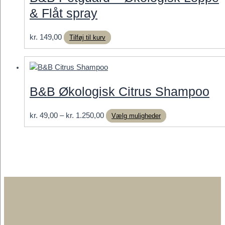
& Flåt spray
kr.
149,00
Tilføj til kurv
B&B Økologisk Citrus Shampoo
Prisinterval:
Dette
kr.
49,00
–
kr.
1.250,00
Vælg muligheder
kr. 49,00
vare
til
har
kr. 1.250,00
flere
varianter.
Mulighederne
kan
vælges
på
varesiden