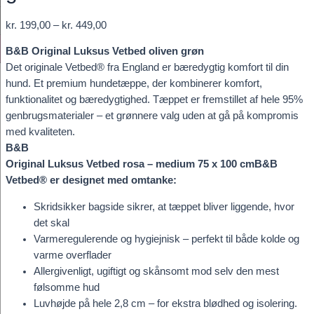
Prisinterval:
kr.
199,00
–
kr.
449,00
kr. 199,00
B&B Original Luksus Vetbed oliven grøn
til
Det originale Vetbed® fra England er bæredygtig komfort til din
kr. 449,00
hund. Et premium hundetæppe, der kombinerer komfort,
funktionalitet og bæredygtighed. Tæppet er fremstillet af hele 95%
genbrugsmaterialer – et grønnere valg uden at gå på kompromis
med kvaliteten.
B&B
Original Luksus Vetbed rosa – medium 75 x 100 cm
B&B
Vetbed® er designet med omtanke:
Skridsikker bagside sikrer, at tæppet bliver liggende, hvor
det skal
Varmeregulerende og hygiejnisk – perfekt til både kolde og
varme overflader
Allergivenligt, ugiftigt og skånsomt mod selv den mest
følsomme hud
Luvhøjde på hele 2,8 cm – for ekstra blødhed og isolering.