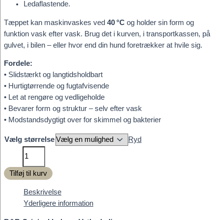
Ledaflastende.
Tæppet kan maskinvaskes ved
40 °C
og holder sin form og
funktion vask efter vask. Brug det i kurven, i transportkassen, på
gulvet, i bilen – eller hvor end din hund foretrækker at hvile sig.
Fordele:
• Slidstærkt og langtidsholdbart
• Hurtigtørrende og fugtafvisende
• Let at rengøre og vedligeholde
• Bevarer form og struktur – selv efter vask
• Modstandsdygtigt over for skimmel og bakterier
Vælg størrelse
Ryd
B&B
Vetbed
Tilføj til kurv
original,
oliven
Beskrivelse
grøn
Yderligere information
antal