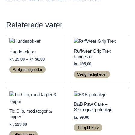
Relaterede varer
Ruffwear Grip Trex
Hundesokker
hundesko
Prisinterval:
kr.
29,00
–
kr.
50,00
kr. 29,00
kr.
495,00
Dette
til
Vælg muligheder
Dette
vare
kr. 50,00
Vælg muligheder
vare
har
har
flere
flere
varianter.
varianter.
Mulighederne
B&B Paw Care –
Mulighedern
kan
Økologisk potepleje
Tic Clip, mod tæger &
kan
vælges
lopper
kr.
99,00
vælges
på
kr.
229,00
på
Tilføj til kurv
varesiden
varesiden
Tilføj til kurv