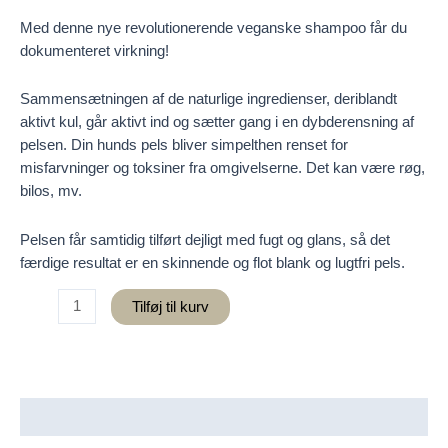
Med denne nye revolutionerende veganske shampoo får du
dokumenteret virkning!
Sammensætningen af de naturlige ingredienser, deriblandt
aktivt kul, går aktivt ind og sætter gang i en dybderensning af
pelsen. Din hunds pels bliver simpelthen renset for
misfarvninger og toksiner fra omgivelserne. Det kan være røg,
bilos, mv.
Pelsen får samtidig tilført dejligt med fugt og glans, så det
færdige resultat er en skinnende og flot blank og lugtfri pels.
B&B
Tilføj til kurv
Hundefrisørens
Profesionelle
Duo
Carbon
Shampoo
Beskrivelse
antal