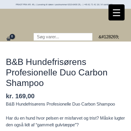
Profesionelle
Gå
FRAGT FRA KR. 49,- | Levering til døren i postnummer 6310-6400 25,- | +45 61 71 41 16 | Vi sender til:
Duo
til
Carbon
indholdet
Shampoo
antal
Søg
&#128269;
B&B Hundefrisørens
Profesionelle Duo Carbon
Shampoo
kr.
169,00
B&B Hundefrisørens Profesionelle Duo Carbon Shampoo
Har du en hund hvor pelsen er misfarvet og trist? Måske lugter
den også lidt af “gammelt gulvtæppe”?