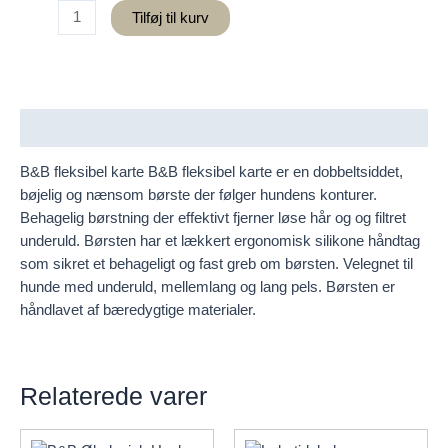
B&B
Tilføj til kurv
Fleksibel
karte
antal
Beskrivelse
B&B fleksibel karte B&B fleksibel karte er en dobbeltsiddet,
bøjelig og nænsom børste der følger hundens konturer.
Behagelig børstning der effektivt fjerner løse hår og og filtret
underuld. Børsten har et lækkert ergonomisk silikone håndtag
som sikret et behageligt og fast greb om børsten. Velegnet til
hunde med underuld, mellemlang og lang pels. Børsten er
håndlavet af bæredygtige materialer.
Relaterede varer