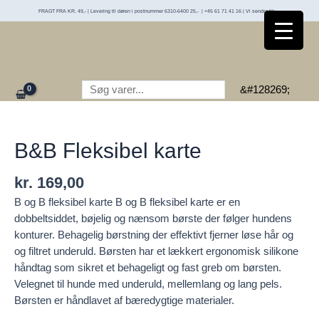
karte
Gå
FRAGT FRA KR. 49,- | Levering til døren i postnummer 6310-6400 25,- | +45 61 71 41 16 | Vi sender til:
antal
til
indholdet
Søg
&#128269;
B&B Fleksibel karte
kr.
169,00
B og B fleksibel karte B og B fleksibel karte er en
dobbeltsiddet, bøjelig og nænsom børste der følger hundens
konturer. Behagelig børstning der effektivt fjerner løse hår og
og filtret underuld. Børsten har et lækkert ergonomisk silikone
håndtag som sikret et behageligt og fast greb om børsten.
Velegnet til hunde med underuld, mellemlang og lang pels.
Børsten er håndlavet af bæredygtige materialer.