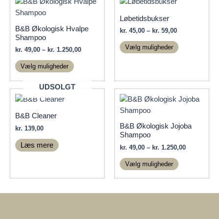
Løbetidsbukser
B&B Økologisk Hvalpe
Prisinterval:
kr.
45,00
–
kr.
59,00
Shampoo
kr. 45,00
Dette
til
Vælg muligheder
Prisinterval:
kr.
49,00
–
kr.
1.250,00
vare
kr. 59,00
kr. 49,00
Dette
har
til
Vælg muligheder
vare
kr. 1.250,00
flere
har
UDSOLGT
varianter.
flere
Mulighedern
varianter.
kan
B&B Cleaner
Mulighederne
vælges
B&B Økologisk Jojoba
kr.
139,00
kan
på
Shampoo
vælges
varesiden
Læs mere
Prisinterva
kr.
49,00
–
kr.
1.250,00
på
kr. 49,00
Dette
varesiden
til
Vælg muligheder
vare
kr. 1.250,00
har
flere
varianter.
Mulighedern