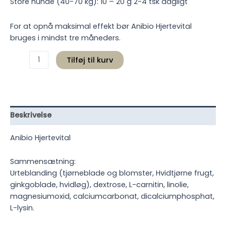
Store hunde (40-70 kg): 10 – 20 g 2-4 tsk dagligt
For at opnå maksimal effekt bør Anibio Hjertevital
bruges i mindst tre måneders.
Anibio
Tilføj til kurv
Hjertevital
antal
Beskrivelse
Anibio Hjertevital
Sammensætning:
Urteblanding (tjørneblade og blomster, Hvidtjørne frugt,
ginkgoblade, hvidløg), dextrose, L-carnitin, linolie,
magnesiumoxid, calciumcarbonat, dicalciumphosphat,
L-lysin.