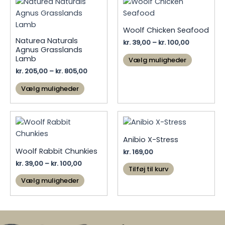
Woolf Chicken Seafood
Naturea Naturals
Prisinterval
kr.
39,00
–
kr.
100,00
Agnus Grasslands
kr. 39,00
Dette
Lamb
til
Vælg muligheder
vare
kr. 100,00
Prisinterval:
kr.
205,00
–
kr.
805,00
har
kr. 205,00
Dette
til
Vælg muligheder
flere
vare
kr. 805,00
varianter
har
Mulighed
flere
kan
varianter.
vælges
Anibio X-Stress
Mulighederne
på
Woolf Rabbit Chunkies
kr.
169,00
kan
vareside
Prisinterval:
kr.
39,00
–
kr.
100,00
vælges
Tilføj til kurv
kr. 39,00
Dette
på
til
Vælg muligheder
vare
varesiden
kr. 100,00
har
flere
varianter.