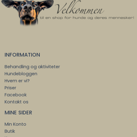
Mulighederne
kan
vælges
på
varesiden
INFORMATION
Behandling og aktiviteter
Hundebloggen
Hvem er vi?
Priser
Facebook
Kontakt os
MINE SIDER
Min Konto
Butik