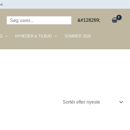
il:
Søg
&#128269;
G
NYHEDER & TILBUD
SOMMER 2026