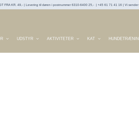
T FRA KR. 49,- | Levering til døren i postnummer 6310-6400 25,- | +45 61 71 41 16 | Vi sender t
ØR
UDSTYR
AKTIVITETER
KAT
HUNDETRÆNIN