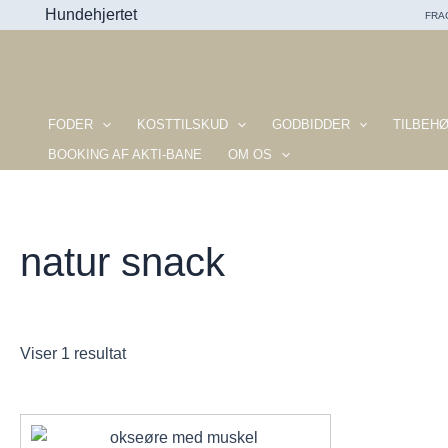
Gå
Hundehjertet
FRAG
til
indholdet
FODER
KOSTTILSKUD
GODBIDDER
TILBEH
BOOKING AF AKTI-BANE
OM OS
natur snack
Viser 1 resultat