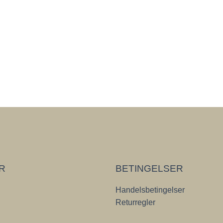
ER
BETINGELSER
Handelsbetingelser
Returregler