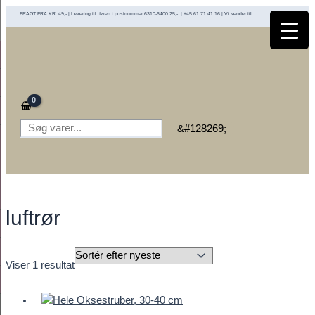
Gå
FRAGT FRA KR. 49,- | Levering til døren i postnummer 6310-6400 25,- | +45 61 71 41 16 | Vi sender til:
til
indholdet
Søg
&#128269;
luftrør
Viser 1 resultat