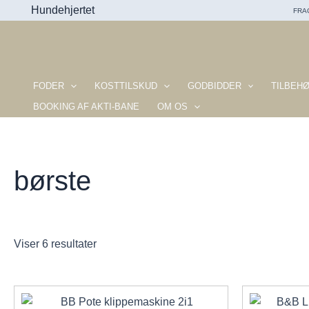
Gå
Hundehjertet
FRAG
til
indholdet
FODER
KOSTTILSKUD
GODBIDDER
TILBEH
BOOKING AF AKTI-BANE
OM OS
børste
Sorteret
Viser 6 resultater
efter
seneste