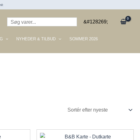
il:
Søg
&#128269;
G
NYHEDER & TILBUD
SOMMER 2026