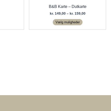
B&B Karte – Dutkarte
Prisinterval:
kr.
149,00
–
kr.
159,00
kr. 149,00
Dette
til
Vælg muligheder
vare
kr. 159,00
har
flere
varianter.
Mulighederne
kan
vælges
på
varesiden