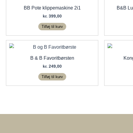
BB Pote klippemaskine 2i1
B&B Lu
kr.
399,00
Tilføj til kurv
B & B Favoritbørsten
Kong
kr.
249,00
Tilføj til kurv