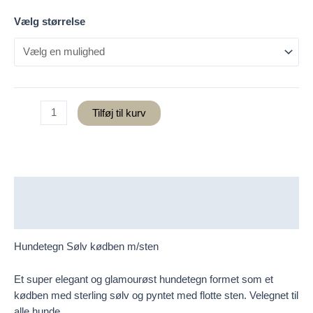
Vælg størrelse
Hundetegn
Tilføj til kurv
Sølv
kødben
m/sten
antal
Beskrivelse
Yderligere information
Hundetegn Sølv kødben m/sten
Et super elegant og glamourøst hundetegn formet som et
kødben med sterling sølv og pyntet med flotte sten. Velegnet til
alle hunde.