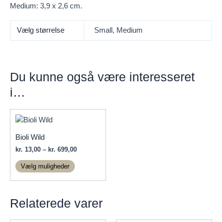
Medium: 3,9 x 2,6 cm.
Vælg størrelse
Small, Medium
Du kunne også være interesseret
i…
Bioli Wild
Prisinterval:
kr.
13,00
–
kr.
699,00
kr. 13,00
Dette
til
Vælg muligheder
vare
kr. 699,00
har
flere
Relaterede varer
varianter.
Mulighederne