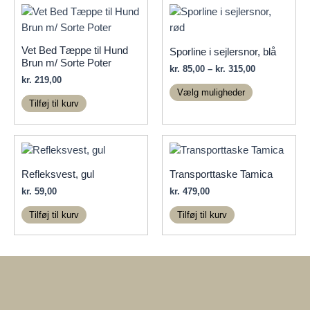
kan
vælges
på
Vet Bed Tæppe til Hund
Sporline i sejlersnor, blå
varesiden
Brun m/ Sorte Poter
Prisinterval:
kr.
85,00
–
kr.
315,00
kr.
219,00
kr. 85,00
Dette
til
Vælg muligheder
vare
kr. 315,00
Tilføj til kurv
har
flere
varianter.
Mulighedern
Refleksvest, gul
Transporttaske Tamica
kan
kr.
59,00
kr.
479,00
vælges
på
Tilføj til kurv
Tilføj til kurv
varesiden