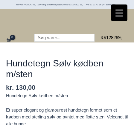
Gå
FRAGT FRA KR. 49,- | Levering til døren i postnummer 6310-6400 25,- | +45 61 71 41 16 | Vi sender til:
til
indholdet
Søg
&#128269;
Hundetegn Sølv kødben
m/sten
kr.
130,00
Hundetegn Sølv kødben m/sten
Et super elegant og glamourøst hundetegn formet som et
kødben med sterling sølv og pyntet med flotte sten. Velegnet til
alle hunde.