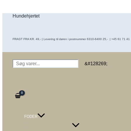
Gå
til
Hundehjertet
indholdet
FRAGT FRA KR. 49,- | Levering til døren i postnummer 6310-6400 25,- | +45 61 71 41 16
Søg
&#128269;
FODER
Menu
Toggle